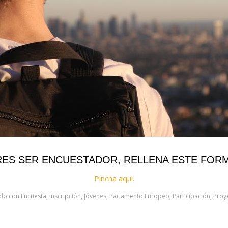
RES SER ENCUESTADOR, RELLENA ESTE FOR
Pincha aquí.
ado con
Encuesta
,
Inscripción
,
Jóvenes
,
Parlamento Europeo
,
Participación
,
Proy