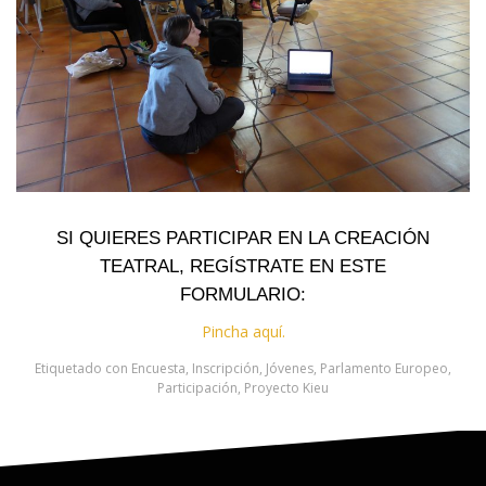
SI QUIERES PARTICIPAR EN LA CREACIÓN
TEATRAL, REGÍSTRATE EN ESTE
FORMULARIO:
Pincha aquí.
Etiquetado con
Encuesta
,
Inscripción
,
Jóvenes
,
Parlamento Europeo
,
Participación
,
Proyecto Kieu